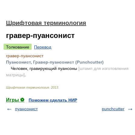
Шрифтовая терминология
гравер-пуансонист
Толкование
Перевод
гравер-пуансонист
Пуансонист, Гравер-пуансонист (Punchcutter)
Человек, гравирующий пуансоны
[штамп для изготовления
матрицы]
.
Шрифтовая терминология
.
2013
.
Игры ⚽
Поможем сделать НИР
пуансонист
punchcutter