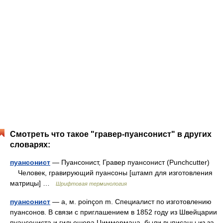
Смотреть что такое "гравер-пуансонист" в других
словарях:
пуансонист
— Пуансонист, Гравер пуансонист (Punchcutter)
Человек, гравирующий пуансоны [штамп для изготовления
матрицы] …
Шрифтовая терминология
пуансонист
— а, м. poinçon m. Специалист по изготовлению
пуансонов. В связи с приглашением в 1852 году из Швейцарии
пуансониста и гильошера Циммермана, были выписаны из за