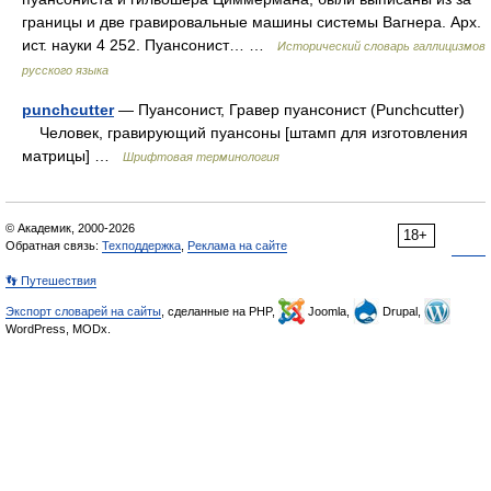
границы и две гравировальные машины системы Вагнера. Арх.
ист. науки 4 252. Пуансонист… …
Исторический словарь галлицизмов
русского языка
punchcutter
— Пуансонист, Гравер пуансонист (Punchcutter)
Человек, гравирующий пуансоны [штамп для изготовления
матрицы] …
Шрифтовая терминология
© Академик, 2000-2026
18+
Обратная связь:
Техподдержка
,
Реклама на сайте
👣 Путешествия
Экспорт словарей на сайты
, сделанные на PHP,
Joomla,
Drupal,
WordPress, MODx.